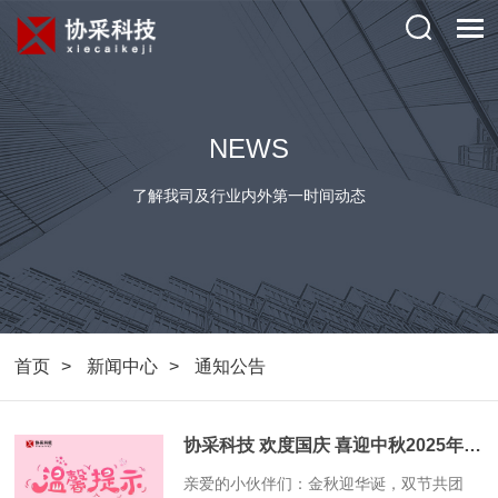
NEWS
了解我司及行业内外第一时间动态
首页
新闻中心
通知公告
协采科技 欢度国庆 喜迎中秋2025年度双节消防安全温馨提示
​亲爱的小伙伴们：金秋迎华诞，双节共团